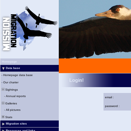
Homepage
Data base
-
Homepage data base
Login!
-
Our charter
Sightings
-
Annual reports
email :
Galleries
password :
-
All pictures
Stats
Migration sites
Resources and links