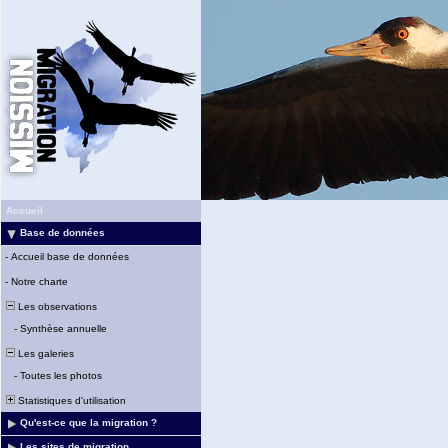
Accueil
Base de données
-
Accueil base de données
-
Notre charte
Les observations
-
Synthèse annuelle
Les galeries
-
Toutes les photos
Statistiques d'utilisation
Qu'est-ce que la migration ?
Les sites de migration