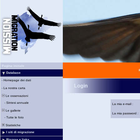
Pagina iniziale
Database
-
Homepage dei dati
Login
-
La nostra carta
Le osservazioni
-
Sintesi annuale
La mia e-mail :
Le gallerie
La mia password :
-
Tutte le foto
Statistiche
I siti di migrazione
Risorse e links