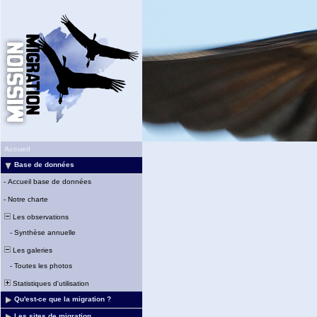
Accueil
Base de données
-
Accueil base de données
-
Notre charte
Les observations
-
Synthèse annuelle
Les galeries
-
Toutes les photos
Statistiques d'utilisation
Qu'est-ce que la migration ?
Les sites de migration