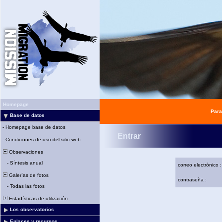
Homepage
Para
Base de datos
-
Homepage base de datos
Entrar
-
Condiciones de uso del sitio web
Observaciones
-
Síntesis anual
correo electrónico :
Galerías de fotos
contraseña :
-
Todas las fotos
Estadísticas de utilización
Los observatorios
Enlaces y recursos