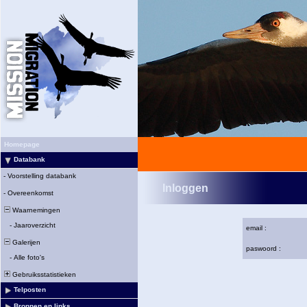
Homepage
Databank
-
Voorstelling databank
Inloggen
-
Overeenkomst
Waarnemingen
-
Jaaroverzicht
email :
Galerijen
paswoord :
-
Alle foto's
Gebruiksstatistieken
Telposten
Bronnen en links