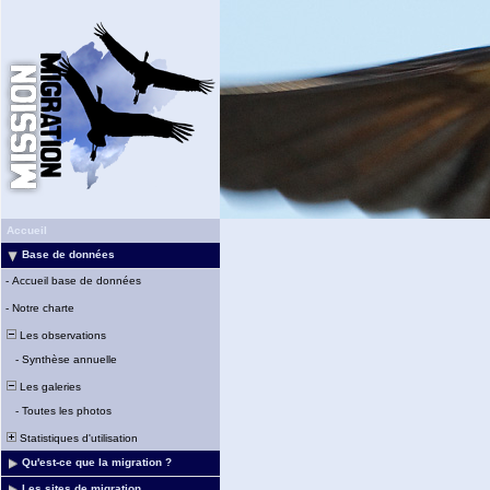
Accueil
Base de données
-
Accueil base de données
-
Notre charte
Les observations
-
Synthèse annuelle
Les galeries
-
Toutes les photos
Statistiques d'utilisation
Qu'est-ce que la migration ?
Les sites de migration