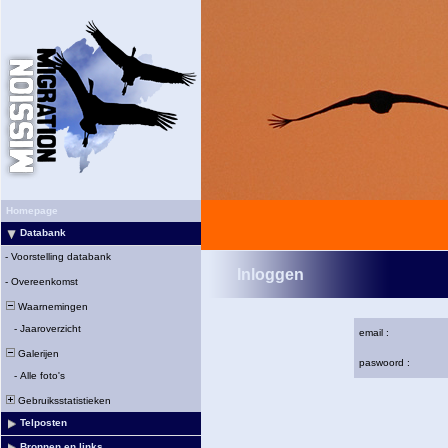
Homepage
Databank
-
Voorstelling databank
Inloggen
-
Overeenkomst
Waarnemingen
-
Jaaroverzicht
email :
Galerijen
paswoord :
-
Alle foto's
Gebruiksstatistieken
Telposten
Bronnen en links