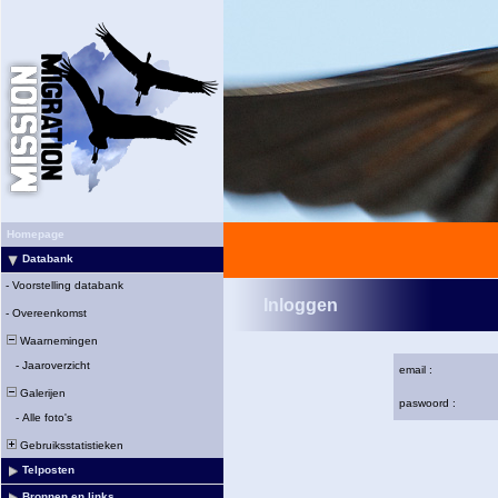
Homepage
Databank
-
Voorstelling databank
Inloggen
-
Overeenkomst
Waarnemingen
-
Jaaroverzicht
email :
Galerijen
paswoord :
-
Alle foto's
Gebruiksstatistieken
Telposten
Bronnen en links