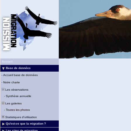
Accueil
Base de données
-
Accueil base de données
-
Notre charte
Les observations
-
Synthèse annuelle
Les galeries
-
Toutes les photos
Statistiques d'utilisation
Qu'est-ce que la migration ?
Les sites de migration