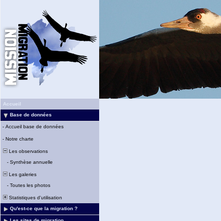
Accueil
Base de données
-
Accueil base de données
-
Notre charte
Les observations
-
Synthèse annuelle
Les galeries
-
Toutes les photos
Statistiques d'utilisation
Qu'est-ce que la migration ?
Les sites de migration