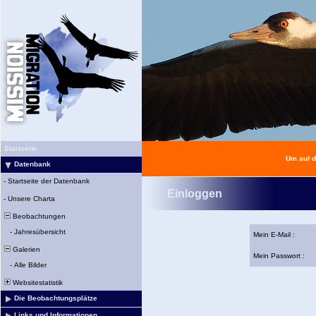
Startseite
Um auf d
Datenbank
-
Startseite der Datenbank
Einloggen
-
Unsere Charta
Beobachtungen
-
Jahresübersicht
Mein E-Mail :
Galerien
Mein Passwort :
-
Alle Bilder
Websitestatistik
Die Beobachtungsplätze
Links und Informationen