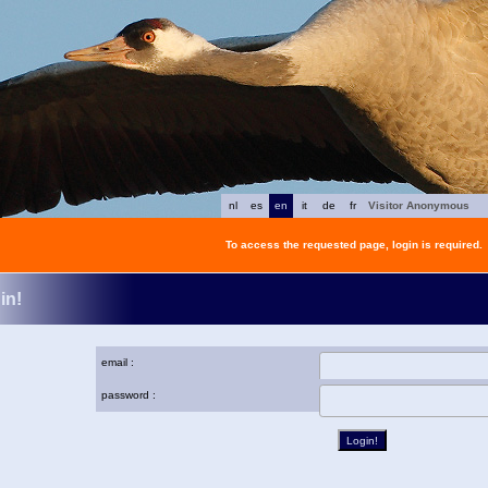
nl
es
en
it
de
fr
Visitor Anonymous
To access the requested page, login is required.
in!
email :
password :