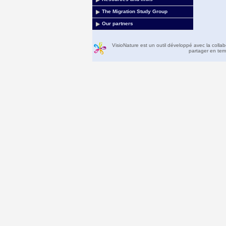
The Migration Study Group
Our partners
VisioNature est un outil développé avec la colla
partager en temp