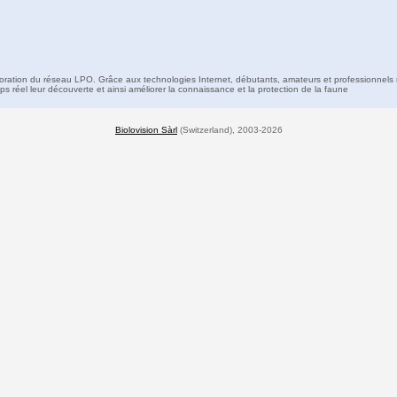
boration du réseau LPO. Grâce aux technologies Internet, débutants, amateurs et professionnels 
s réel leur découverte et ainsi améliorer la connaissance et la protection de la faune
Biolovision Sàrl
(Switzerland), 2003-2026