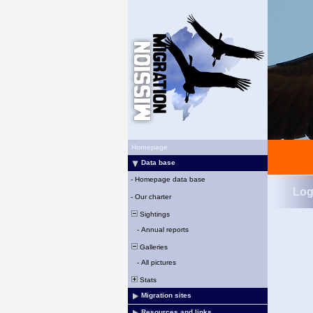
Homepage
Data base
-
Homepage data base
Log
-
Our charter
Sightings
-
Annual reports
Galleries
-
All pictures
Stats
Migration sites
Resources and links