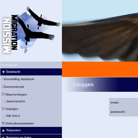
Homepage
Databank
-
Voorstelling databank
Inloggen
-
Overeenkomst
Waarnemingen
-
Jaaroverzicht
email :
Galerijen
paswoord :
-
Alle foto's
Gebruiksstatistieken
Telposten
Bronnen en links