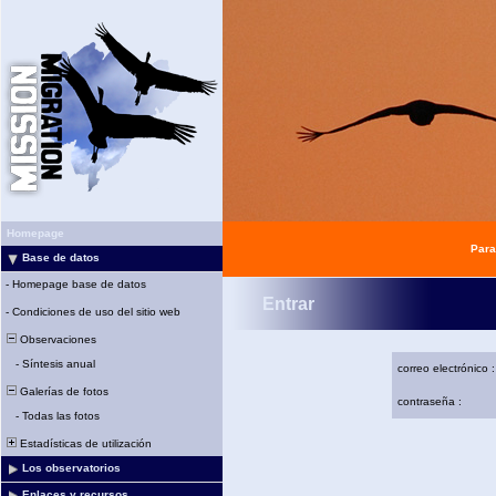
Homepage
Para
Base de datos
-
Homepage base de datos
Entrar
-
Condiciones de uso del sitio web
Observaciones
-
Síntesis anual
correo electrónico :
Galerías de fotos
contraseña :
-
Todas las fotos
Estadísticas de utilización
Los observatorios
Enlaces y recursos