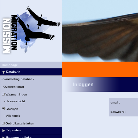
Homepage
Databank
-
Voorstelling databank
Inloggen
-
Overeenkomst
Waarnemingen
-
Jaaroverzicht
email :
Galerijen
paswoord :
-
Alle foto's
Gebruiksstatistieken
Telposten
Bronnen en links