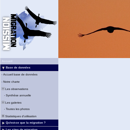
Accueil
Base de données
-
Accueil base de données
-
Notre charte
Les observations
-
Synthèse annuelle
Les galeries
-
Toutes les photos
Statistiques d'utilisation
Qu'est-ce que la migration ?
Les sites de migration