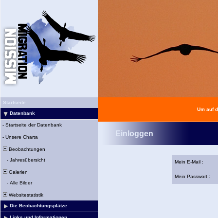
Startseite
Um auf d
Datenbank
-
Startseite der Datenbank
Einloggen
-
Unsere Charta
Beobachtungen
-
Jahresübersicht
Mein E-Mail :
Galerien
Mein Passwort :
-
Alle Bilder
Websitestatistik
Die Beobachtungsplätze
Links und Informationen