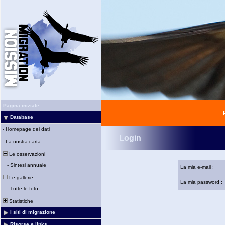
Pagina iniziale
Database
-
Homepage dei dati
Login
-
La nostra carta
Le osservazioni
-
Sintesi annuale
La mia e-mail :
Le gallerie
La mia password :
-
Tutte le foto
Statistiche
I siti di migrazione
Risorse e links