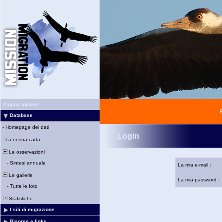
Pagina iniziale
Database
-
Homepage dei dati
Login
-
La nostra carta
Le osservazioni
-
Sintesi annuale
La mia e-mail :
Le gallerie
La mia password :
-
Tutte le foto
Statistiche
I siti di migrazione
Risorse e links