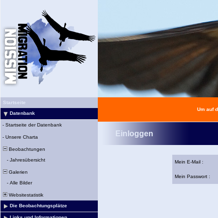
Startseite
Um auf d
Datenbank
-
Startseite der Datenbank
Einloggen
-
Unsere Charta
Beobachtungen
-
Jahresübersicht
Mein E-Mail :
Galerien
Mein Passwort :
-
Alle Bilder
Websitestatistik
Die Beobachtungsplätze
Links und Informationen