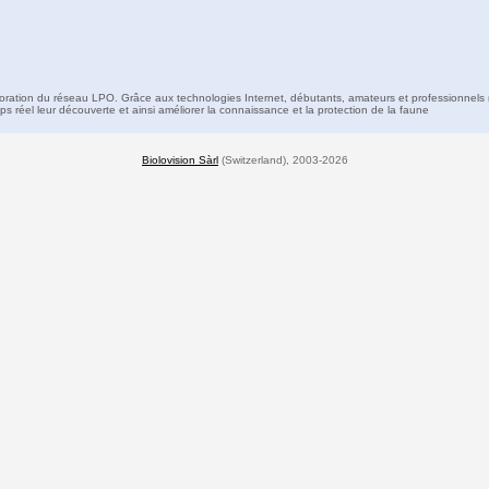
boration du réseau LPO. Grâce aux technologies Internet, débutants, amateurs et professionnels 
s réel leur découverte et ainsi améliorer la connaissance et la protection de la faune
Biolovision Sàrl
(Switzerland), 2003-2026