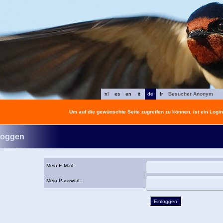
nl
es
en
it
de
fr
Besucher Anonym
Um auf die gewünschte Seite zugreifen zu können, ist ein Login 
loggen
Mein E-Mail :
Mein Passwort :