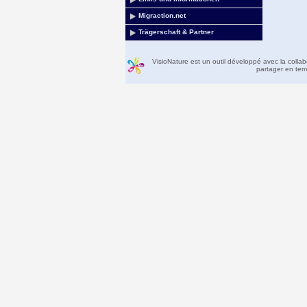
Migraction.net
Trägerschaft & Partner
VisioNature est un outil développé avec la colla
partager en temp