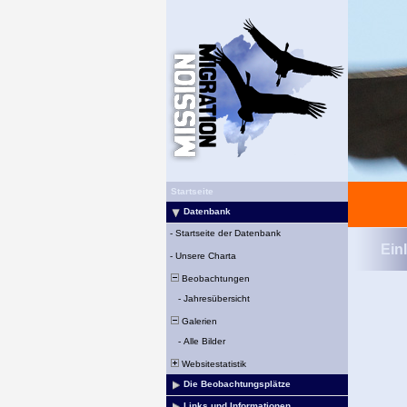
Startseite
Datenbank
-
Startseite der Datenbank
Ein
-
Unsere Charta
Beobachtungen
-
Jahresübersicht
Galerien
-
Alle Bilder
Websitestatistik
Die Beobachtungsplätze
Links und Informationen