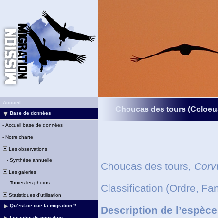
Accueil
Choucas des tours
(Coloeu
Base de données
-
Accueil base de données
-
Notre charte
Les observations
-
Synthèse annuelle
Choucas des tours,
Corv
Les galeries
-
Toutes les photos
Classification (Ordre, Fa
Statistiques d'utilisation
Qu'est-ce que la migration ?
Description de l’espèce
Les sites de migration