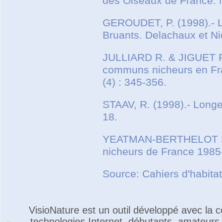
des Oiseaux de France. 
GEROUDET, P. (1998).- L
Bruants. Delachaux et Nie
JULLIARD R. & JIGUET F.
communs nicheurs en Fr
(4) : 345-356.
STAAV, R. (1998).- Longev
18.
YEATMAN-BERTHELOT D. &
nicheurs de France 1985-
Source: Cahiers d'habita
VisioNature est un outil développé avec la
technologies Internet, débutants, amateurs 