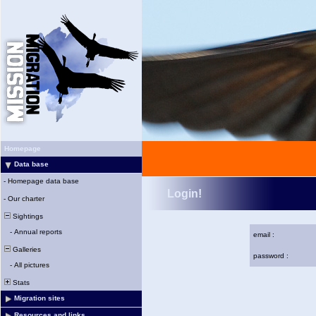
Homepage
Data base
-
Homepage data base
Login!
-
Our charter
Sightings
-
Annual reports
email :
Galleries
password :
-
All pictures
Stats
Migration sites
Resources and links