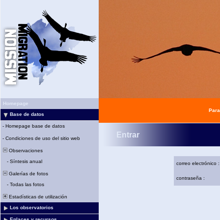
Homepage
Para
Base de datos
-
Homepage base de datos
Entrar
-
Condiciones de uso del sitio web
Observaciones
-
Síntesis anual
correo electrónico :
Galerías de fotos
contraseña :
-
Todas las fotos
Estadísticas de utilización
Los observatorios
Enlaces y recursos