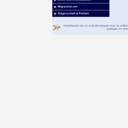
Migraction.net
Trägerschaft & Partner
VisioNature est un outil développé avec la colla
partager en temp