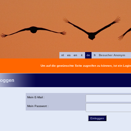
nl
es
en
it
de
fr
Besucher Anonym
Um auf die gewünschte Seite zugreifen zu können, ist ein Login 
loggen
Mein E-Mail :
Mein Passwort :