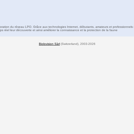
boration du réseau LPO. Grâce aux technologies Internet, débutants, amateurs et professionnels 
s réel leur découverte et ainsi améliorer la connaissance et la protection de la faune
Biolovision Sàrl
(Switzerland), 2003-2026