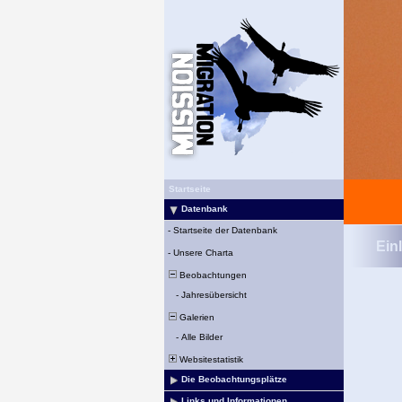
Startseite
Datenbank
-
Startseite der Datenbank
Ein
-
Unsere Charta
Beobachtungen
-
Jahresübersicht
Galerien
-
Alle Bilder
Websitestatistik
Die Beobachtungsplätze
Links und Informationen