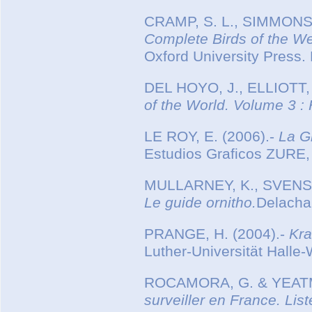
CRAMP, S. L., SIMMONS, K
Complete Birds of the W
Oxford University Press.
DEL HOYO, J., ELLIOTT,
of the World.
Volume 3 : 
LE ROY, E. (2006).-
La G
Estudios Graficos ZURE,
MULLARNEY, K., SVENSS
Le guide ornitho.
Delacha
PRANGE, H. (2004).-
Kra
Luther-Universität Halle-
ROCAMORA, G. & YEATM
surveiller en France. Lis