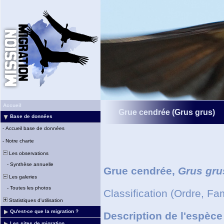
Accueil
Grue cendrée
(Grus grus)
Base de données
-
Accueil base de données
-
Notre charte
Les observations
-
Synthèse annuelle
Grue cendrée,
Grus gru
Les galeries
-
Toutes les photos
Classification (Ordre, Fa
Statistiques d'utilisation
Qu'est-ce que la migration ?
Description de l'espèce
Les sites de migration