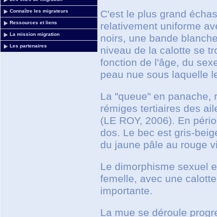
C'est le plus grand écha
Connaître les migrateurs
Ressources et liens
relativement uniforme ave
La mission migration
noirs, une bande blanche 
Les partenaires
niveau de la calotte se t
fonction de l'âge, du sex
peau nue sous laquelle le 
La "queue" en panache, ra
rémiges tertiaires des ai
(LE ROY, 2006). En pério
dos. Le bec est gris-beige
du jaune pâle au rouge vi
Le dimorphisme sexuel es
femelle, avec une calott
importante.
La mue se déroule progr