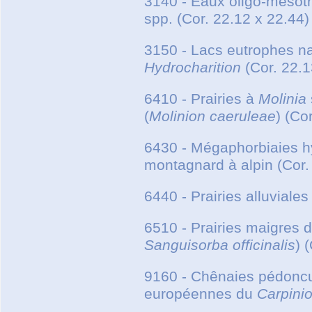
3140 - Eaux oligo-mésot
spp. (Cor. 22.12 x 22.44)
3150 - Lacs eutrophes na
Hydrocharition
(Cor. 22.1
6410 - Prairies à
Molinia
(
Molinion caeruleae
) (Co
6430 - Mégaphorbiaies hyg
montagnard à alpin (Cor.
6440 - Prairies alluviale
6510 - Prairies maigres d
Sanguisorba officinalis
) 
9160 - Chênaies pédoncu
européennes du
Carpinio