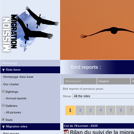
Homepage
Bird reports :
Data base
-
Homepage data base
Watchpoint
Graphs
-
Our charter
Bird reports of previous years
Sightings
Show:
-
Annual reports
Galleries
1
2
3
4
5
6
7
-
All pictures
Stats
Col de l'Escrinet - 2025
Migration sites
Bilan du suivi de la migr
-
Bird reports