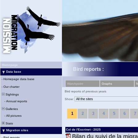
Homepage
Bird reports :
Data base
-
Homepage data base
Watchpoint
Graphs
-
Our charter
Bird reports of previous years
Sightings
Show:
-
Annual reports
Galleries
1
2
3
4
5
6
7
-
All pictures
Stats
Col de l'Escrinet - 2025
Migration sites
Bilan du suivi de la migr
-
Bird reports