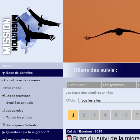
Accueil
Bilans des suivis :
Base de données
-
Accueil base de données
Présentation
Les synthèses
L
-
Notre charte
Les bilans des dernières années
Les observations
Afficher:
-
Synthèse annuelle
Les galeries
1
2
3
4
5
6
7
-
Toutes les photos
Statistiques d'utilisation
Col de l'Escrinet - 2025
Qu'est-ce que la migration ?
Bilan du suivi de la migr
Les sites de migration