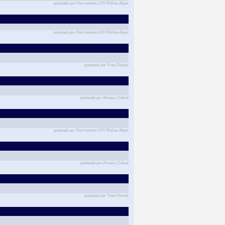
posteado por Permanents LPO Rhône-Alpes
posteado por Permanents LPO Rhône-Alpes
posteado por Yves Dubois
posteado por Amaury Calvet
posteado por Permanents LPO Rhône-Alpes
posteado por Amaury Calvet
posteado por Théo Hurtrel