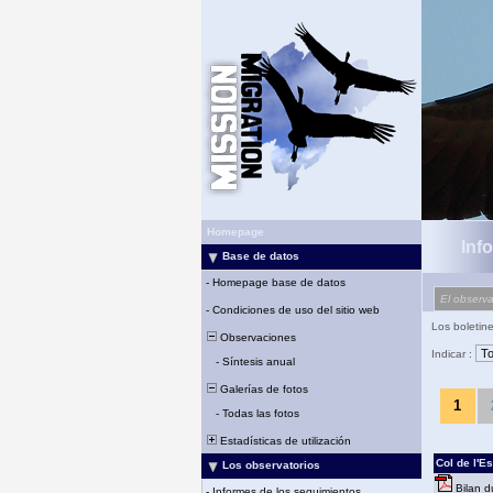
Homepage
Inf
Base de datos
-
Homepage base de datos
El observa
-
Condiciones de uso del sitio web
Los boletin
Observaciones
Indicar :
-
Síntesis anual
Galerías de fotos
1
-
Todas las fotos
Estadísticas de utilización
Col de l'Es
Los observatorios
Bilan d
-
Informes de los seguimientos