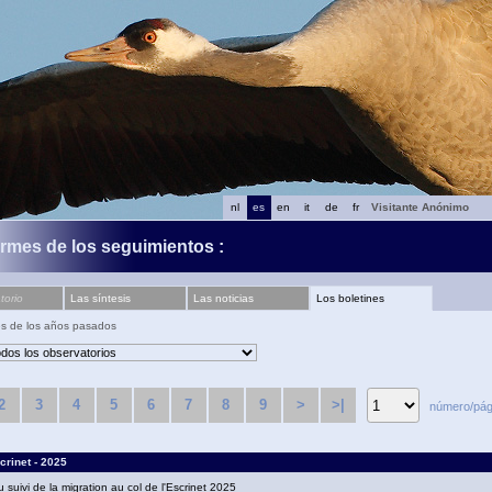
nl
es
en
it
de
fr
Visitante Anónimo
ormes de los seguimientos :
torio
Las síntesis
Las noticias
Los boletines
es de los años pasados
2
3
4
5
6
7
8
9
>
>|
número/pág
crinet - 2025
u suivi de la migration au col de l'Escrinet 2025