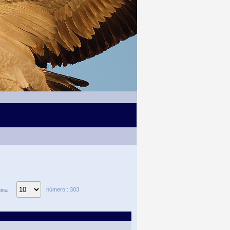
número : 303
ina :