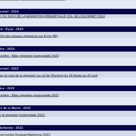
crinet - 2024
 DU SUIVI DE LA MIGRATION PRENUPTIALE COL DE L’ESCRINET 2024
e - Eyne - 2023
023 des oiseaux migrateurs sur Eyne (66)
ère - 2023
zière - Bilan migration postnuptiale 2023
crinet - 2023
e du suivi de la migration au col de l'Escrinet du 18 février au 22 avril
ère - 2022
zière - Bilan migration postnuptiale 2022
s de la Marne - 2022
e la migration postnuptiale 2022
Narbonne - 2022
ost-nuptial Gruissan/Narbonne 2022