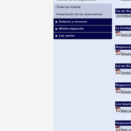
-
Todas las noticias
Col de l'Es
-
Presentación de los observatorios
SYNTHESE
Enlaces y recursos
La Cerdagn
Misión migración
Suivi 2
Los socios
Roquecezi
Roquece
Col de l'Es
Synthès
Roquecezi
Roquece
Les boucle
Bilan d
Gruissan-
Bilan p