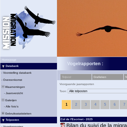
Homepage
Vogelrapporten :
Databank
-
Voorstelling databank
Telpost
Grafieken
N
-
Overeenkomst
Voorgaande jaarrapporten
Waarnemingen
Toon:
-
Jaaroverzicht
Galerijen
1
2
3
4
5
6
7
-
Alle foto's
Gebruiksstatistieken
Col de l'Escrinet - 2025
Telposten
Bilan du suivi de la migr
-
Vogelrapporten