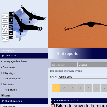
Homepage
Bird reports :
Data base
-
Homepage data base
Watchpoint
Graphs
-
Our charter
Bird reports of previous years
Sightings
Show:
-
Annual reports
Galleries
1
2
3
4
5
6
7
-
All pictures
Stats
Col de l'Escrinet - 2025
Migration sites
Bilan du suivi de la migr
-
Bird reports