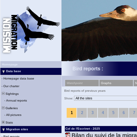
Homepage
Bird reports :
Data base
-
Homepage data base
Watchpoint
Graphs
-
Our charter
Bird reports of previous years
Sightings
Show:
-
Annual reports
Galleries
1
2
3
4
5
6
7
-
All pictures
Stats
Col de l'Escrinet - 2025
Migration sites
Bilan du suivi de la migr
-
Bird reports