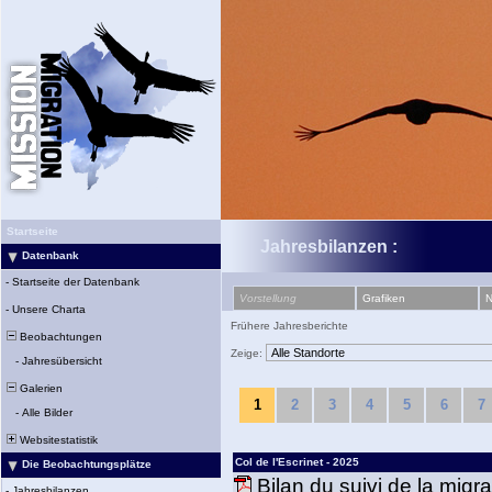
Startseite
Jahresbilanzen :
Datenbank
-
Startseite der Datenbank
Vorstellung
Grafiken
N
-
Unsere Charta
Frühere Jahresberichte
Beobachtungen
Zeige:
-
Jahresübersicht
Galerien
1
2
3
4
5
6
7
-
Alle Bilder
Websitestatistik
Col de l'Escrinet - 2025
Die Beobachtungsplätze
Bilan du suivi de la migr
-
Jahresbilanzen