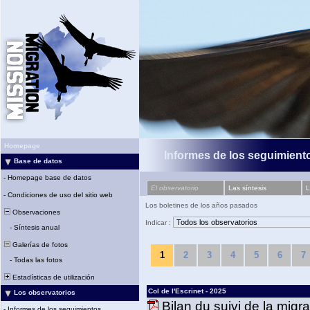
Homepage
Informes de los seguimiento
Base de datos
-
Homepage base de datos
El observatorio
Las síntesis
L
-
Condiciones de uso del sitio web
Los boletines de los años pasados
Observaciones
Indicar :
-
Síntesis anual
Galerías de fotos
1
2
3
4
5
6
7
-
Todas las fotos
Estadísticas de utilización
Col de l'Escrinet - 2025
Los observatorios
Bilan du suivi de la migr
-
Informes de los seguimientos