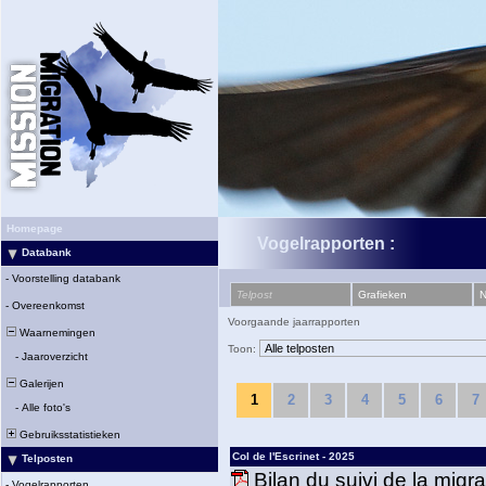
Homepage
Vogelrapporten :
Databank
-
Voorstelling databank
Telpost
Grafieken
N
-
Overeenkomst
Voorgaande jaarrapporten
Waarnemingen
Toon:
-
Jaaroverzicht
Galerijen
1
2
3
4
5
6
7
-
Alle foto's
Gebruiksstatistieken
Col de l'Escrinet - 2025
Telposten
Bilan du suivi de la migr
-
Vogelrapporten