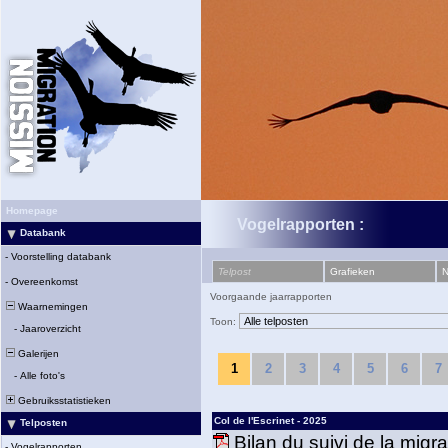
Homepage
Vogelrapporten :
Databank
-
Voorstelling databank
Telpost
Grafieken
N
-
Overeenkomst
Voorgaande jaarrapporten
Waarnemingen
Toon:
-
Jaaroverzicht
Galerijen
1
2
3
4
5
6
7
-
Alle foto's
Gebruiksstatistieken
Col de l'Escrinet - 2025
Telposten
Bilan du suivi de la migr
-
Vogelrapporten