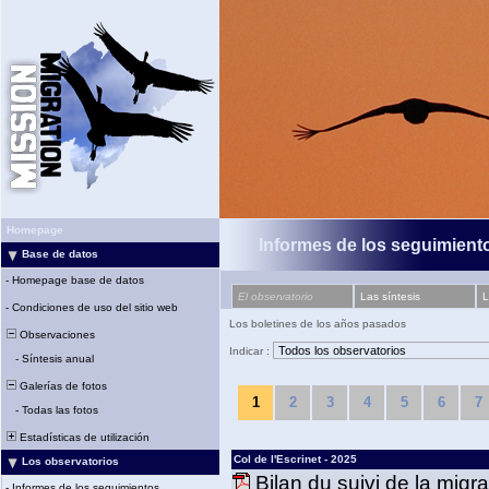
Homepage
Informes de los seguimiento
Base de datos
-
Homepage base de datos
El observatorio
Las síntesis
L
-
Condiciones de uso del sitio web
Los boletines de los años pasados
Observaciones
Indicar :
-
Síntesis anual
Galerías de fotos
1
2
3
4
5
6
7
-
Todas las fotos
Estadísticas de utilización
Col de l'Escrinet - 2025
Los observatorios
Bilan du suivi de la migr
-
Informes de los seguimientos