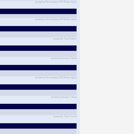
posted by Permanents LPO Rhône-Alpes
posted by Permanents LPO Rhône-Alpes
posted by Yves Dubois
posted by Amaury Calvet
posted by Permanents LPO Rhône-Alpes
posted by Amaury Calvet
posted by Théo Hurtrel