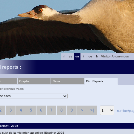
nl
es
en
it
de
fr
Visitor Anonymous
 reports :
t
Graphs
News
Bird Reports
 of previous years
2
3
4
5
6
7
8
9
>
>|
number/pag
crinet - 2025
u suivi de la migration au col de l'Escrinet 2025