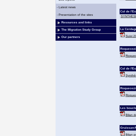
-
Latest news
Col de l'Es
-
Presentation of the sites
SYNTHESE
Resources and links
La Cerdagn
The Migration Study Group
Suivi 2
Our partners
Roquecezi
Roquece
Col de l'Es
Synthès
Roquecezi
Roquece
Les boucle
Bilan d
Gruissan-
Bilan p