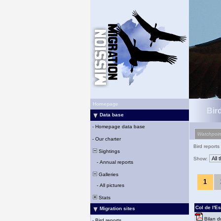
Homepage
Bird
Data base
-
Homepage data base
Watchpoin
-
Our charter
Bird reports
Sightings
Show:
-
Annual reports
Galleries
1
-
All pictures
Stats
Col de l'Es
Migration sites
Bilan d
-
Bird reports