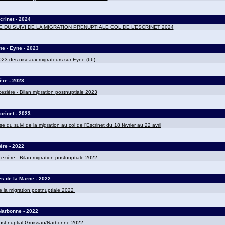
crinet - 2024
 DU SUIVI DE LA MIGRATION PRENUPTIALE COL DE L’ESCRINET 2024
e - Eyne - 2023
023 des oiseaux migrateurs sur Eyne (66)
ère - 2023
zière - Bilan migration postnuptiale 2023
crinet - 2023
e du suivi de la migration au col de l'Escrinet du 18 février au 22 avril
ère - 2022
zière - Bilan migration postnuptiale 2022
s de la Marne - 2022
e la migration postnuptiale 2022
Narbonne - 2022
ost-nuptial Gruissan/Narbonne 2022