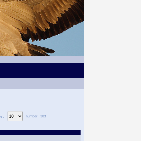
number : 303
e :