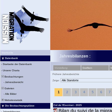
Startseite
Jahresbilanzen :
Datenbank
-
Startseite der Datenbank
Vorstellung
Grafiken
N
-
Unsere Charta
Frühere Jahresberichte
Beobachtungen
Zeige:
-
Jahresübersicht
Galerien
1
2
3
4
5
6
7
-
Alle Bilder
Websitestatistik
Col de l'Escrinet - 2025
Die Beobachtungsplätze
Bilan du suivi de la migr
-
Jahresbilanzen