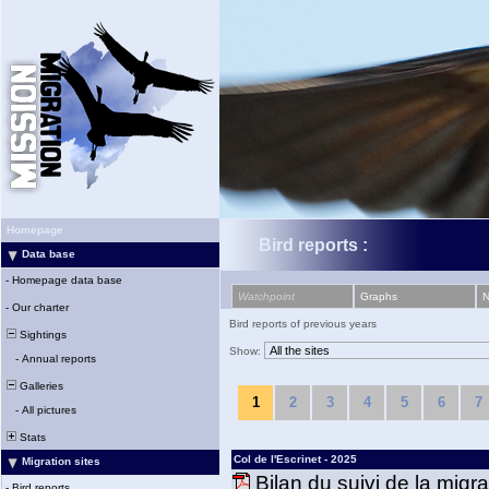
Homepage
Bird reports :
Data base
-
Homepage data base
Watchpoint
Graphs
-
Our charter
Bird reports of previous years
Sightings
Show:
-
Annual reports
Galleries
1
2
3
4
5
6
7
-
All pictures
Stats
Col de l'Escrinet - 2025
Migration sites
Bilan du suivi de la migr
-
Bird reports