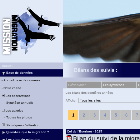
Accueil
Bilans des suivis :
Base de données
-
Accueil base de données
Présentation
Les synthèses
L
-
Notre charte
Les bilans des dernières années
Les observations
Afficher:
-
Synthèse annuelle
Les galeries
1
2
3
4
5
6
7
-
Toutes les photos
Statistiques d'utilisation
Col de l'Escrinet - 2025
Qu'est-ce que la migration ?
Bilan du suivi de la migr
Les sites de migration