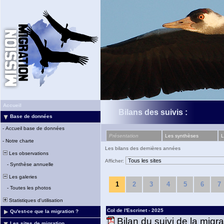
Accueil
Bilans des suivis :
Base de données
-
Accueil base de données
Présentation
Les synthèses
L
-
Notre charte
Les bilans des dernières années
Les observations
Afficher:
-
Synthèse annuelle
Les galeries
1
2
3
4
5
6
7
-
Toutes les photos
Statistiques d'utilisation
Col de l'Escrinet - 2025
Qu'est-ce que la migration ?
Bilan du suivi de la migr
Les sites de migration