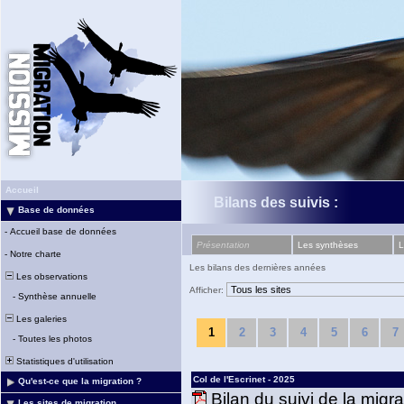
Accueil
Bilans des suivis :
Base de données
-
Accueil base de données
Présentation
Les synthèses
L
-
Notre charte
Les bilans des dernières années
Les observations
Afficher:
-
Synthèse annuelle
Les galeries
1
2
3
4
5
6
7
-
Toutes les photos
Statistiques d'utilisation
Col de l'Escrinet - 2025
Qu'est-ce que la migration ?
Bilan du suivi de la migr
Les sites de migration