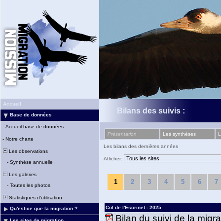
Accueil
Bilans des suivis :
Base de données
-
Accueil base de données
Présentation
Les synthèses
L
-
Notre charte
Les bilans des dernières années
Les observations
Afficher:
-
Synthèse annuelle
Les galeries
1
2
3
4
5
6
7
-
Toutes les photos
Statistiques d'utilisation
Col de l'Escrinet - 2025
Qu'est-ce que la migration ?
Bilan du suivi de la migr
Les sites de migration