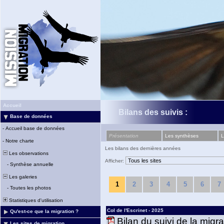
Accueil
Bilans des suivis :
Base de données
-
Accueil base de données
Présentation
Les synthèses
L
-
Notre charte
Les bilans des dernières années
Les observations
Afficher:
-
Synthèse annuelle
Les galeries
1
2
3
4
5
6
7
-
Toutes les photos
Statistiques d'utilisation
Col de l'Escrinet - 2025
Qu'est-ce que la migration ?
Bilan du suivi de la migr
Les sites de migration