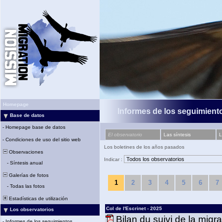
Homepage
Informes de los seguimiento
Base de datos
-
Homepage base de datos
El observatorio
Las síntesis
L
-
Condiciones de uso del sitio web
Los boletines de los años pasados
Observaciones
Indicar :
-
Síntesis anual
Galerías de fotos
1
2
3
4
5
6
7
-
Todas las fotos
Estadísticas de utilización
Col de l'Escrinet - 2025
Los observatorios
Bilan du suivi de la migr
-
Informes de los seguimientos