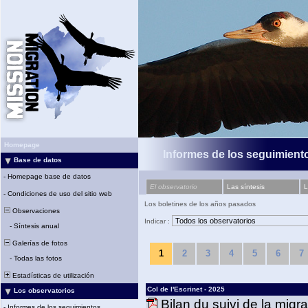
Homepage
Informes de los seguimiento
Base de datos
-
Homepage base de datos
El observatorio
Las síntesis
L
-
Condiciones de uso del sitio web
Los boletines de los años pasados
Observaciones
Indicar :
-
Síntesis anual
Galerías de fotos
1
2
3
4
5
6
7
-
Todas las fotos
Estadísticas de utilización
Col de l'Escrinet - 2025
Los observatorios
Bilan du suivi de la migr
-
Informes de los seguimientos