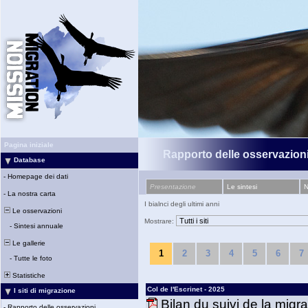
Pagina iniziale
Rapporto delle osservazioni
Database
-
Homepage dei dati
Presentazione
Le sintesi
N
-
La nostra carta
I bialnci degli ultimi anni
Le osservazioni
Mostrare:
-
Sintesi annuale
Le gallerie
1
2
3
4
5
6
7
-
Tutte le foto
Statistiche
Col de l'Escrinet - 2025
I siti di migrazione
Bilan du suivi de la migr
-
Rapporto delle osservazioni